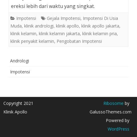
ereksi lebih dari waktu yang singkat.
Impotensi
Gejala Impotensi
,
Impotensi Di Usia
Muda
,
klinik andrologi
,
klinik apollo
,
klinik apollo jakarta
,
klinik kelamin
,
klinik kelamin jakarta
,
klinik kelamin pria
,
klinik penyakit kelamin
,
Pengobatan Impotensi
Andrologi
Impotensi
Copyright 2021
Ribosome
by
Klinik Apollo
GalussoThemes.com
Powered by
WordPress