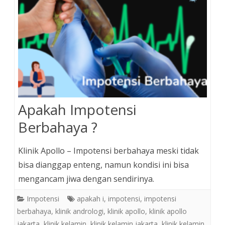
Apakah Impotensi
Berbahaya ?
Klinik Apollo – Impotensi berbahaya meski tidak
bisa dianggap enteng, namun kondisi ini bisa
mengancam jiwa dengan sendirinya.
Impotensi
apakah i
,
impotensi
,
impotensi
berbahaya
,
klinik andrologi
,
klinik apollo
,
klinik apollo
jakarta
,
klinik kelamin
,
klinik kelamin jakarta
,
klinik kelamin