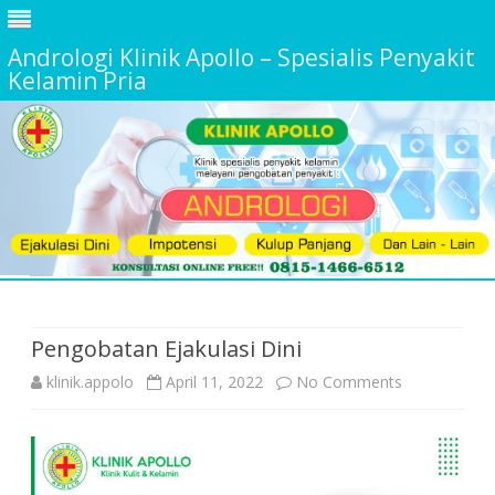
Andrologi Klinik Apollo – Spesialis Penyakit
Kelamin Pria
Skip
to
content
Pengobatan Ejakulasi Dini
on
klinik.appolo
April 11, 2022
No Comments
Pengobatan
Ejakulasi