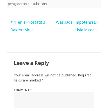
pengobatan ejakulasi dini
Post
4 Jenis Prostatitis
Waspadai Impotensi Di
navigation
Bakteri Akut
Usia Muda
Leave a Reply
Your email address will not be published.
Required
fields are marked
*
COMMENT
*