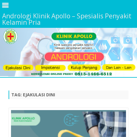
Andrologi Klinik Apollo – Spesialis Penyakit
Kelamin Pria
Skip
to
content
TAG:
EJAKULASI DINI